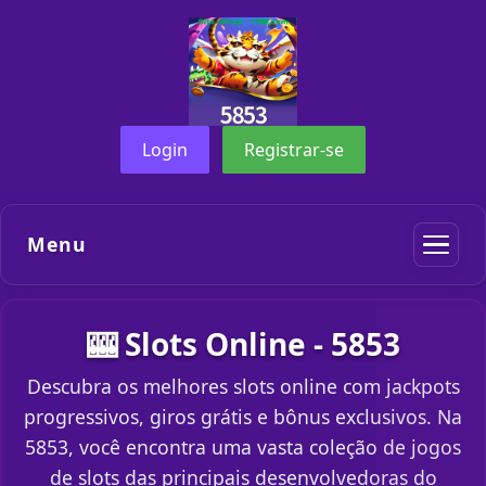
Login
Registrar-se
Menu
🎰 Slots Online - 5853
Descubra os melhores slots online com jackpots
progressivos, giros grátis e bônus exclusivos. Na
5853, você encontra uma vasta coleção de jogos
de slots das principais desenvolvedoras do