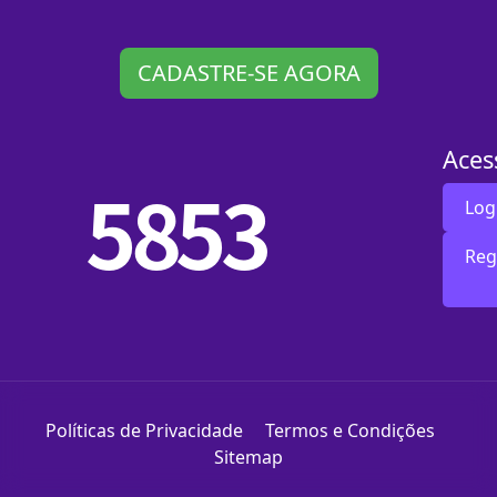
CADASTRE-SE AGORA
Aces
Log
Reg
Políticas de Privacidade
Termos e Condições
Sitemap