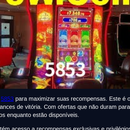
a
5853
para maximizar suas recompensas. Este é o 
ances de vitória. Com ofertas que não duram para
os enquanto estão disponíveis.
m acesso a recompensas exclusivas e privilégios