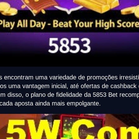
es encontram uma variedade de promoções irresi
os uma vantagem inicial, até ofertas de cashback
lém disso, o plano de fidelidade da 5853 Bet reco
 cada aposta ainda mais empolgante.