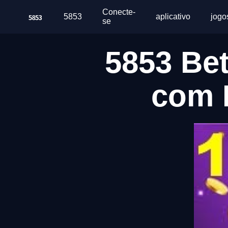
Conecte-
5853
aplicativo
jogo
se
5853 Be
com 