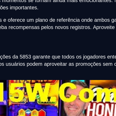
ses momentos se tornam ainda mais emocionantes. 
ões importantes.
s e oferece um plano de referência onde ambos g
eba recompensas pelos novos registros. Aproveite
ções da 5853 garante que todos os jogadores ent
, os usuários podem aproveitar as promoções sem