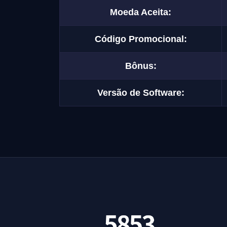
Moeda Aceita:
Código Promocional:
Bônus:
Versão de Software: