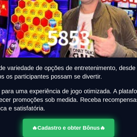
e variedade de opções de entretenimento, desde o
s os participantes possam se divertir.
 para uma experiência de jogo otimizada. A plata
ferecer promoções sob medida. Receba recompens
a e satisfatória.
🔥Cadastro e obter Bônus🔥