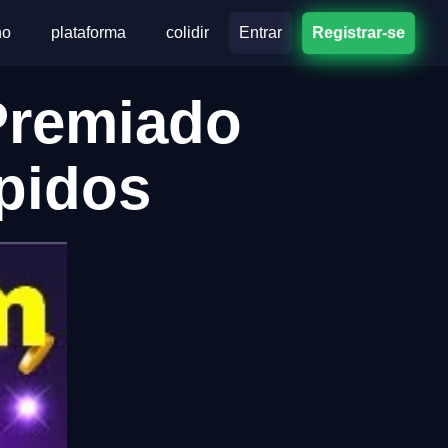
no
plataforma
colidir
Entrar
Registrar-se
Premiado
pidos