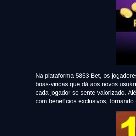
Na plataforma 5853 Bet, os jogador
boas-vindas que dá aos novos usuári
cada jogador se sente valorizado. A
com benefícios exclusivos, tornando