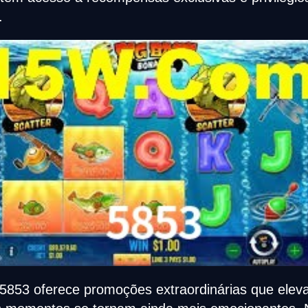
.
, 5853 oferece promoções extraordinárias que ele