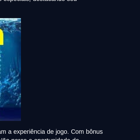
vam a experiência de jogo. Com bônus