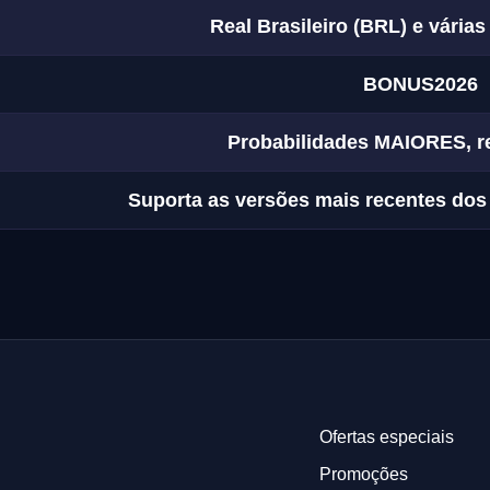
Real Brasileiro (BRL) e vária
BONUS2026
Probabilidades MAIORES, re
Suporta as versões mais recentes dos
Ofertas especiais
Promoções