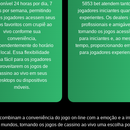
onível 24 horas por dia, 7
5853 bet atendem tanto
s por semana, permitindo
jogadores iniciantes qua
os jogadores acessem seus
experientes. Os dealers
os favoritos com crupiê ao
profissionais e amigáve
vivo conforme sua
tornando os jogos acessí
conveniência,
para iniciantes e, ao m
pendentemente do horário
tempo, proporcionando e
 local. Essa flexibilidade
para jogadores experien
na fácil para os jogadores
proveitarem os jogos de
assino ao vivo em seus
esktops ou dispositivos
móveis.
t combinam a conveniência do jogo on-line com a emoção e a in
 mundos, tornando os jogos de cassino ao vivo uma escolha pop