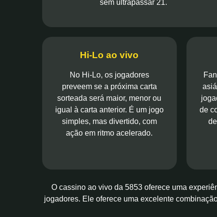
sem ultrapassar 21.
Hi-Lo ao vivo
No Hi-Lo, os jogadores
Fan
preveem se a próxima carta
asiá
sorteada será maior, menor ou
joga
igual à carta anterior. É um jogo
de c
simples, mas divertido, com
de
ação em ritmo acelerado.
O cassino ao vivo da 5853 oferece uma experiênc
jogadores. Ele oferece uma excelente combinação d