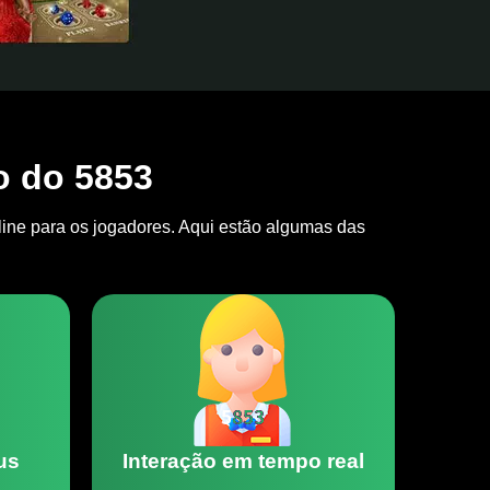
o do 5853
line para os jogadores. Aqui estão algumas das
us
Interação em tempo real