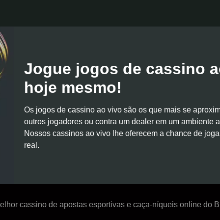
Jogue jogos de cassino a
hoje mesmo!
Os jogos de cassino ao vivo são os que mais se aproxi
outros jogadores ou contra um dealer em um ambiente au
Nossos cassinos ao vivo lhe oferecem a chance de jogar
real.
lhor cassino de apostas esportivas e caça-níqueis online do Bras