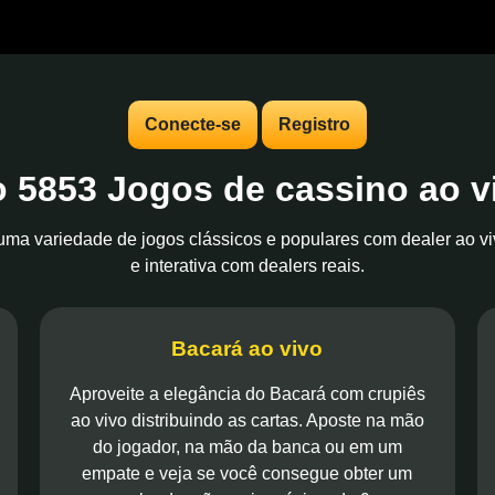
Conecte-se
Registro
o 5853 Jogos de cassino ao v
uma variedade de jogos clássicos e populares com dealer ao v
e interativa com dealers reais.
Bacará ao vivo
Aproveite a elegância do Bacará com crupiês
ao vivo distribuindo as cartas. Aposte na mão
do jogador, na mão da banca ou em um
empate e veja se você consegue obter um