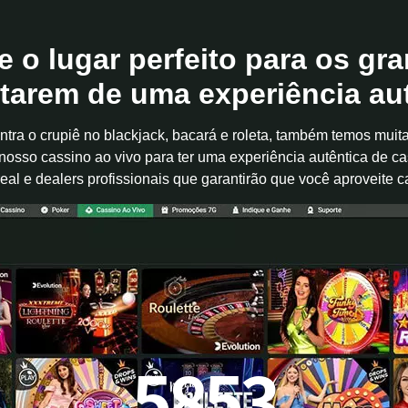
e o lugar perfeito para os g
tarem de uma experiência au
ntra o crupiê no blackjack, bacará e roleta, também temos mui
 nosso cassino ao vivo para ter uma experiência autêntica de
eal e dealers profissionais que garantirão que você aproveite c