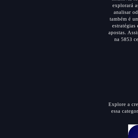
explorará a
analisar od
também é um 
estratégias
apostas. Ass
na 5853 ce
Explore a cr
essa catego