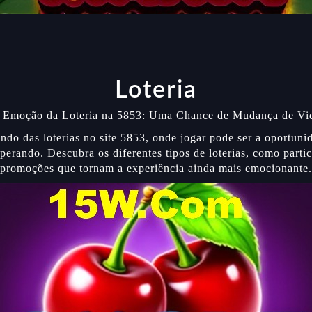
Loteria
 Emoção da Loteria na 5853: Uma Chance de Mudança de Vi
ndo das loterias no site 5853, onde jogar pode ser a oportuni
perando. Descubra os diferentes tipos de loterias, como partic
promoções que tornam a experiência ainda mais emocionante.