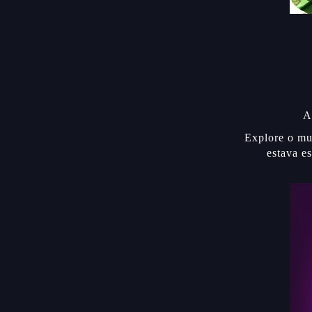
A
Explore o mu
estava es