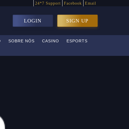
24*7 Support
Facebook
Email
LOGIN
SIGN UP
O
SOBRE NÓS
CASINO
ESPORTS