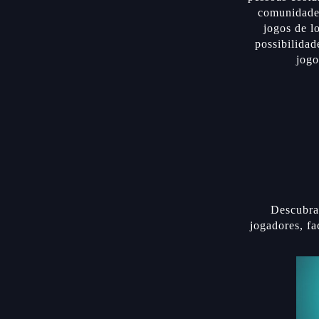
comunidade 
jogos de l
possibilida
jogo
Descubra 
jogadores, f