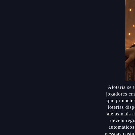
Alotaria se 
jogadores em
que prometem
loterias dis
até as mais 
devem regis
automáticos.
pessoas costu