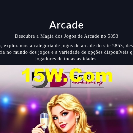
Arcade
Descubra a Magia dos Jogos de Arcade no 5853
o, exploramos a categoria de jogos de arcade do site 5853, de
ia no mundo dos jogos e a variedade de opções disponíveis 
jogadores de todas as idades.