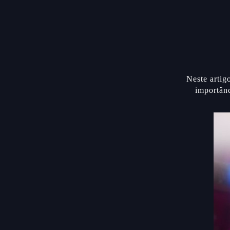
Neste artig
importânc