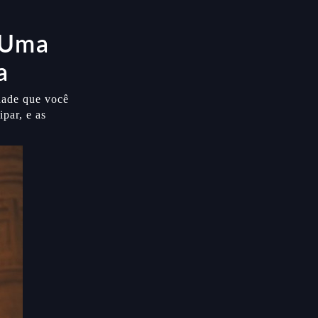
 Uma
a
dade que você
ipar, e as