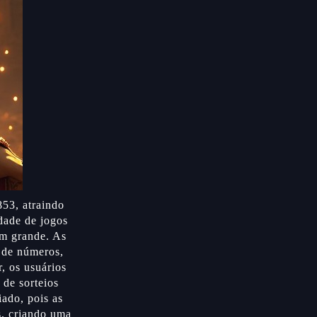
853, atraindo
dade de jogos
em grande. As
a de números,
, os usuários
 de sorteios
iado, pois as
s, criando uma