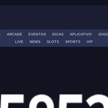
E
ARCADE
EVENTOS
DICAS
APLICATIVO
JOG
LIVE
NEWS
SLOTS
SPORTS
VIP