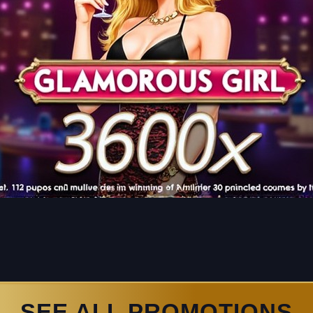
SEE ALL PROMOTIONS